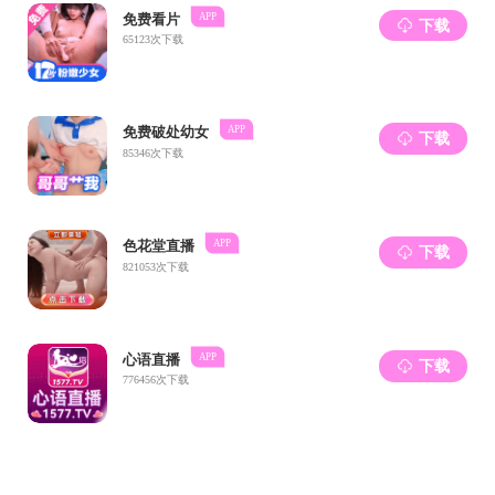
吴凯
徐文
杨岳
张辉
张乐
张苹
院外导师
（按姓氏字母排序）
MORE
安锋
茶正早
陈河龙
陈凯
陈淼
陈柔雯
陈晓璐
陈怡
程汉亭
程鹏
程鹏
邓意达
刁晓平
杜川军
杜杰