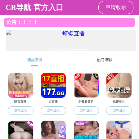
-海大官网
-网上服务大厅
搜同