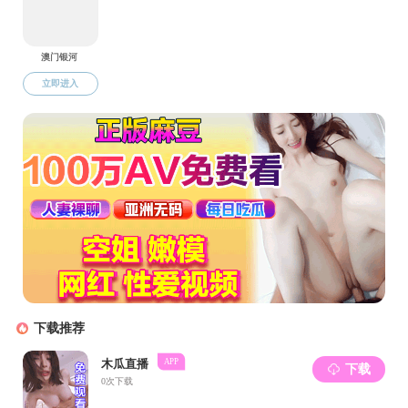
龙文兴
吕磊
毛伟
钱伟
乔圣超
任明迅
沈瑶
孙延菲
孙仲益
唐亮
王文娟
乌兰
向丽珊
杨帆
杨国姣
杨秋
杨岳
叶长青
余瑞
喻朝庆
员东丹
张莉娜
张翔
张知彬
章杰
赵洪伟
赵淑清